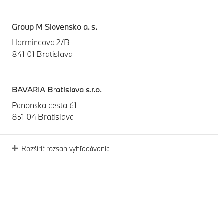
Group M Slovensko a. s.
Harmincova 2/B
841 01 Bratislava
BAVARIA Bratislava s.r.o.
Panonska cesta 61
851 04 Bratislava
Rozšíriť rozsah vyhľadávania
Auto Palace Bratislava s.r.o.
Vajnorská 136/C
831 04 Bratislava
Bavaria TT, s.r.o.