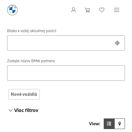
Blízko k vašej aktuálnej pozícii
Zadajte názov BMW partnera
Nové vozidlá
Viac filtrov
View: