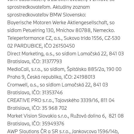
sprostredkovateľom. Aktuálny zoznam
sprostredkovateľov BMW Slovensko:
Bayerische Motoren Werke Aktiengesellschaft, so
sídlom Petuelring 130, Mníchov 80788, Nemecko.
Teleperformance CZ, a.s., Sukova trida 1556, CZ-530
02 PARDUBICE, IČO 26150450
Direct Marketing, a.s., so sídlom Lamačská 22, 841 03
Bratislava, IČO: 31377793
MediaCall, s.r.o., so sídlom, Špitálska 885/2a, 190 00
Praha 9, Česká republika, IČO: 24198013
Cromwell, a.s., so sídlom Lamačská 22, 841 03
Bratislava, IČO: 31353746
CREATIVE PRO s.r.o., Tajovského 3339/16, 811 04
Bratislava, IČO: 35 968 702
Market Vision Slovakia s.r.o., Ružová dolina 6, 821 08
Bratislava, IČO: 35949376
AWP Sloutions ČR a SR s.r.o., Jankovcova 1596/14b,