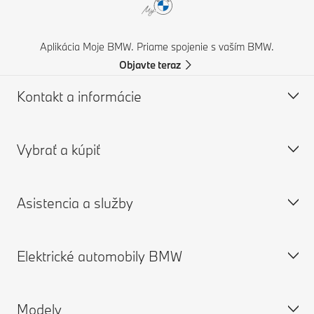
Aplikácia Moje BMW. Priame spojenie s vaším BMW.
Objavte teraz
Kontakt a informácie
Vybrať a kúpiť
Zákaznícky servis a kontakt
Často kladené otázky
Asistencia a služby
Nájsť BMW partnera
Ponuka nových vozidiel
Podpora pri nehodách
Ponuka jazdených vozidiel
Elektrické automobily BMW
Vyžiadať katalóg
BMW príslušenstvo a diely
Objednať termín v servise
Žiadosť o ponuku
BMW Financial Services
Aplikácia My BMW
Modely
Nájsť predajcu
BMW Úver
BMW poistenie
Elektrické vozidlá BMW