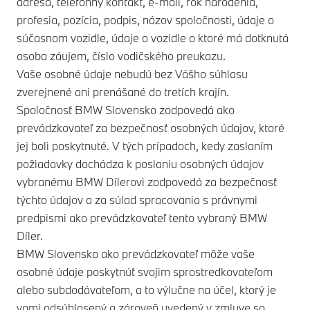
adresa, telefónny kontakt, e-mail, rok narodenia,
profesia, pozícia, podpis, názov spoločnosti, údaje o
súčasnom vozidle, údaje o vozidle o ktoré má dotknutá
osoba záujem, číslo vodičského preukazu.
Vaše osobné údaje nebudú bez Vášho súhlasu
zverejnené ani prenášané do tretích krajín.
Spoločnosť BMW Slovensko zodpovedá ako
prevádzkovateľ za bezpečnosť osobných údajov, ktoré
jej boli poskytnuté. V tých prípadoch, kedy zaslaním
požiadavky dochádza k poslaniu osobných údajov
vybranému BMW Dílerovi zodpovedá za bezpečnosť
týchto údajov a za súlad spracovania s právnymi
predpismi ako prevádzkovateľ tento vybraný BMW
Díler.
BMW Slovensko ako prevádzkovateľ môže vaše
osobné údaje poskytnúť svojim sprostredkovateľom
alebo subdodávateľom, a to výlučne na účel, ktorý je
vami odsúhlasený a zároveň uvedený v zmluve so