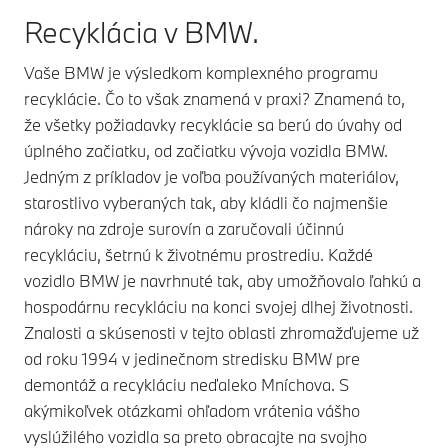
Recyklácia v BMW.
Vaše BMW je výsledkom komplexného programu
recyklácie. Čo to však znamená v praxi? Znamená to,
že všetky požiadavky recyklácie sa berú do úvahy od
úplného začiatku, od začiatku vývoja vozidla BMW.
Jedným z príkladov je voľba používaných materiálov,
starostlivo vyberaných tak, aby kládli čo najmenšie
nároky na zdroje surovín a zaručovali účinnú
recykláciu, šetrnú k životnému prostrediu. Každé
vozidlo BMW je navrhnuté tak, aby umožňovalo ľahkú a
hospodárnu recykláciu na konci svojej dlhej životnosti.
Znalosti a skúsenosti v tejto oblasti zhromažďujeme už
od roku 1994 v jedinečnom stredisku BMW pre
demontáž a recykláciu neďaleko Mníchova. S
akýmikoľvek otázkami ohľadom vrátenia vášho
vyslúžilého vozidla sa preto obracajte na svojho