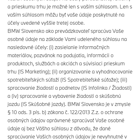
a prieskumu trhu je možné len s vaším súhlasom. Len s
vaším súhlasom môžu byť vaše údaje poskytnuté na
účely uvedené vyššie tretej osobe.
BMW Slovensko ako prevádzkovateľ spracúva Vaše
osobné údaje na základe Vami udeleného súhlasu na
nasledovné účely: (i) zasielanie informačných
materiálov, pozvánok na podujatia, informácii o
produktoch, službách a akciách a súvisiaci prieskum
trhu (IS Marketing); (ii) organizovanie a vyhodnocovanie
spotrebiteľských súťaží (IS Spotrebiteľské súťaže); (iii)
spracovanie žiadostí a podnetov (IS Infolinka / Žiadosti)
a (iv) spracovanie a vybavenie žiadosti o skúšobnú
jazdu (IS Skúšobné jazdy). BMW Slovensko je v zmysle
§ 10 ods. 3 pís. b) zákona č. 122/2013 Z.z. o ochrane
osobných údajov oprávnené spracúvať Vaše osobné
údaje aj bez Vášho súhlasu z dôvodu, že dané
spracúvanie Vašich osobných údajov je nevyhnutné v