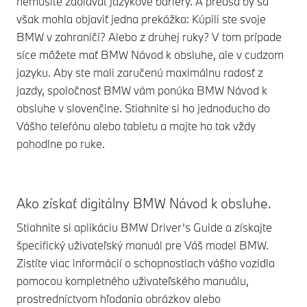
nemusíte zdolávať jazykové bariéry. A predsa by sa
však mohla objaviť jedna prekážka: Kúpili ste svoje
BMW v zahraničí? Alebo z druhej ruky? V tom prípade
síce môžete mať BMW Návod k obsluhe, ale v cudzom
jazyku. Aby ste mali zaručenú maximálnu radosť z
jazdy, spoločnosť BMW vám ponúka BMW Návod k
obsluhe v slovenčine. Stiahnite si ho jednoducho do
Vášho telefónu alebo tabletu a majte ho tak vždy
pohodlne po ruke.
Ako získať digitálny BMW Návod k obsluhe.
Stiahnite si aplikáciu BMW Driver’s Guide a získajte
špecifický uživateľský manuál pre Váš model BMW.
Zistíte viac informácií o schopnostiach vášho vozidla
pomocou kompletného uživateľského manuálu,
prostredníctvom hľadania obrázkov alebo