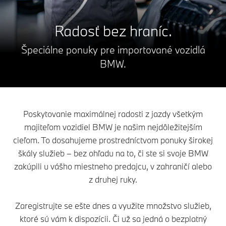
Radosť bez hraníc.
Špeciálne ponuky pre importované
vozidlá
BMW.
Poskytovanie maximálnej radosti z jazdy všetkým
majiteľom vozidiel BMW je našim nejdôležitejším
cieľom. To dosahujeme prostredníctvom ponuky širokej
škály služieb – bez ohľadu na to, či ste si svoje BMW
zakúpili u vášho miestneho predajcu, v zahraničí alebo
z druhej ruky.
Zaregistrujte se ešte dnes a využite množstvo služieb,
ktoré sú vám k dispozícii. Či už sa jedná o bezplatný