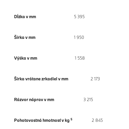
Dĺžka v mm
5 395
Šírka v mm
1 950
Výška v mm
1 558
Šírka vrátane zrkadiel v mm
2 173
Rázvor náprav v mm
3 215
5
Pohotovostná hmotnosť v kg
2 845