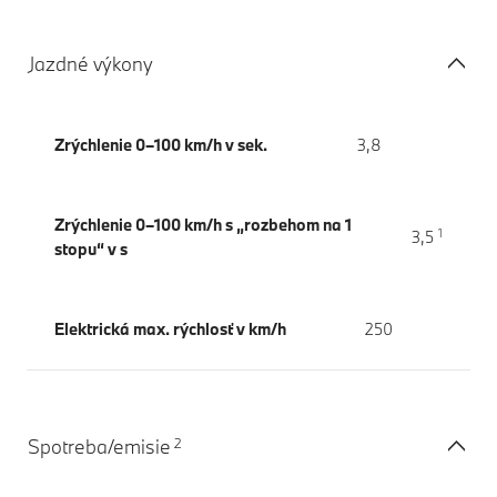
Jazdné výkony
Zrýchlenie 0–100 km/h v sek.
3,8
Zrýchlenie 0–100 km/h s „rozbehom na 1
1
3,5
stopu“ v s
Elektrická max. rýchlosť v km/h
250
2
Spotreba/emisie