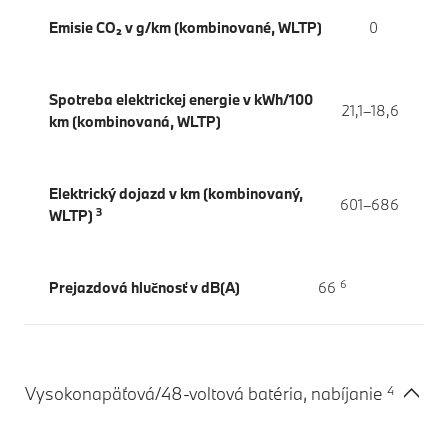
Emisie CO₂ v g/km (kombinované, WLTP)
0
Spotreba elektrickej energie v kWh/100
21,1–18,6
km (kombinovaná, WLTP)
Elektrický dojazd v km (kombinovaný,
601–686
3
WLTP)
6
Prejazdová hlučnosť v dB(A)
66
4
Vysokonapäťová/48-voltová batéria, nabíjanie