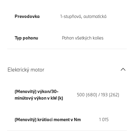
Prevodovka
1-stupňová, automatická
Typ pohonu
Pohon všetkých kolies
Elektrický motor
(Menovitý) výkon/30-
500 (680) / 193 (262)
minútový výkon v kW (k)
(Menovitý) krútiaci moment v Nm
1 015