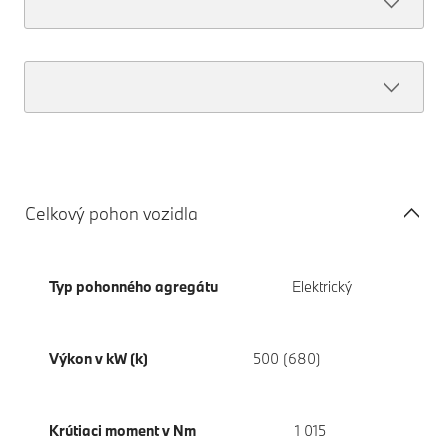
Celkový pohon vozidla
Typ pohonného agregátu
Elektrický
Výkon v kW (k)
500 (680)
Krútiaci moment v Nm
1 015