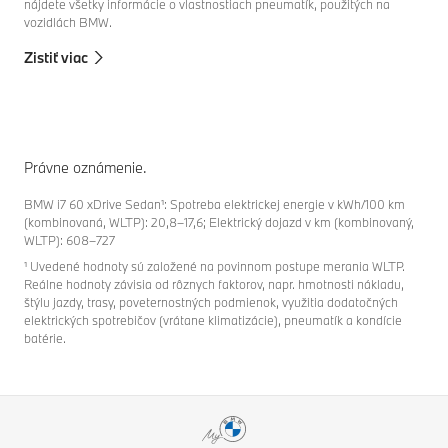
nájdete všetky informácie o vlastnostiach pneumatík, použitých na
vozidlách BMW.
Zistiť viac
Právne oznámenie.
BMW i7 60 xDrive Sedan¹: Spotreba elektrickej energie v kWh/100 km
(kombinovaná, WLTP): 20,8–17,6; Elektrický dojazd v km (kombinovaný,
WLTP): 608–727
¹ Uvedené hodnoty sú založené na povinnom postupe merania WLTP.
Reálne hodnoty závisia od rôznych faktorov, napr. hmotnosti nákladu,
štýlu jazdy, trasy, poveternostných podmienok, využitia dodatočných
elektrických spotrebičov (vrátane klimatizácie), pneumatík a kondície
batérie.