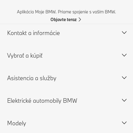
Aplikácia Moje BMW. Priame spojenie s vaším BMW.
Objavte teraz
Kontakt a informácie
Vybrať a kúpiť
Zákaznícky servis a kontakt
Často kladené otázky
Asistencia a služby
Nájsť BMW partnera
Ponuka nových vozidiel
Podpora pri nehodách
Ponuka jazdených vozidiel
Elektrické automobily BMW
Vyžiadať katalóg
BMW príslušenstvo a diely
Objednať termín v servise
Žiadosť o ponuku
BMW Financial Services
Aplikácia My BMW
Modely
Nájsť predajcu
BMW Úver
BMW poistenie
Elektrické vozidlá BMW