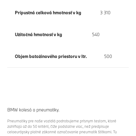
Prípustná celková hmotnosť v kg
3 310
Užitočná hmotnosť v kg
540
Objem batožinového priestoru v ltr.
500
BMW kolesá a pneumatiky.
Pneumatiky pre naše vozidlá podrobujeme prísnym testom, ktoré
zahŕňajú až do 50 kritérií, čiže podstatne viac, než predpisuje
celoeurópsky platné zákonné označovanie pneumatík štítkami. Tu