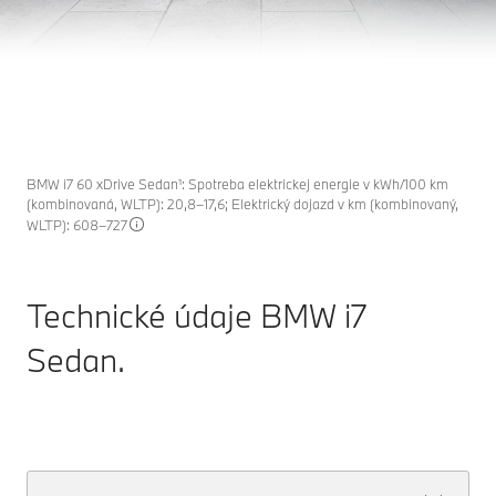
ZÁLEŽÍ NA KAŽDEJ MALIČKOSTI. VYVINUTÉ S
VÁŠŇOU.
Objaviť teraz
BMW i7 60 xDrive Sedan¹: Spotreba elektrickej energie v kWh/100 km
(kombinovaná, WLTP): 20,8–17,6; Elektrický dojazd v km (kombinovaný,
WLTP): 608–727
Technické údaje
BMW i7
Sedan.