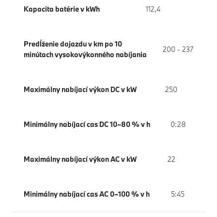
Kapacita batérie v kWh
112,4
Predĺženie dojazdu v km po 10
200 - 237
minútach vysokovýkonného nabíjania
Maximálny nabíjací výkon DC v kW
250
Minimálny nabíjací cas DC 10–80 % v h
0:28
Maximálny nabíjací výkon AC v kW
22
Minimálny nabíjací cas AC 0–100 % v h
5:45