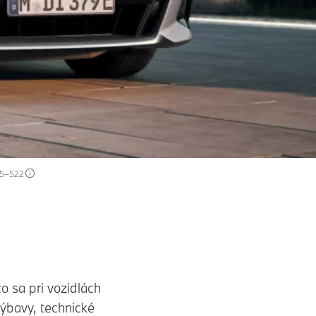
455–522
o sa pri vozidlách
ýbavy, technické