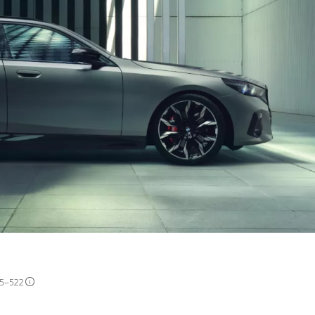
455–522