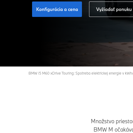
Konfigurácia a cena
Vyžiadať ponuku
BMW i5 M60 xDrive Touring: Spotreba elektrickej energie v kW
Množstvo priestor
BMW M očakáva. 