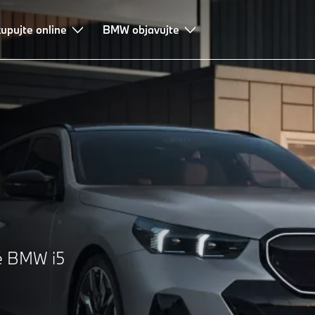
upujte online
echnológie
Úver a lízing
BMW objavujte
Poradenstvo a služby
ké BMW i5