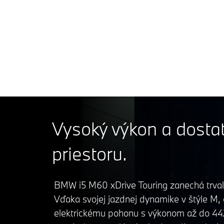
Max
i5
442
M6
BMW i5 M60
xDri
Tour
Vysoký výkon a dosta
priestoru.
BMW i5 M60 xDrive Touring zanechá trva
Vďaka svojej jazdnej dynamike v štýle M, 
elektrickému pohonu s výkonom až do 44