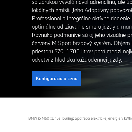
so zárukou vyvolá nával adrenalínu, ale ú
lokálnych emisií. Jeho Adaptívny podvoz
Professional a Integrálne aktívne riadeni
optimálne udržiavanie smeru jazdy a man
Rovnako podmanivé sú aj jeho vizuálne p
červený M Sport brzdový systém. Objem 
priestoru 570–1 700 litrov patrí medzi najl
odvetví z hľadiska každodennej jazdy.
Konfigurácia a cena
BMW i5 M60 xDrive Touring: Spotreba elektrickej energie v kW