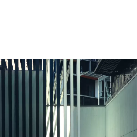
)
Pridať do porovnania
Technické údaje
: 20,8 - 18,3; Elektrický dojazd v km podľa WLTP: 445 - 506