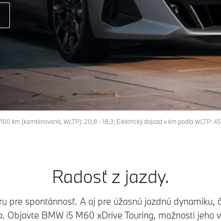
h/100 km (kombinovaná, WLTP): 20,8 - 18,3; Elektrický dojazd v km podľa WLTP: 
Radosť z jazdy.
u pre spontánnosť. A aj pre úžasnú jazdnú dynamiku, č
Objavte BMW i5 M60 xDrive Touring, možnosti jeho v