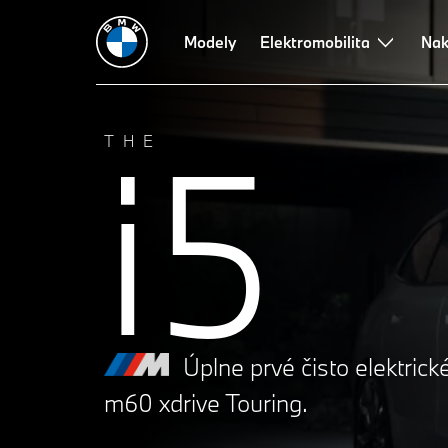
Technické údaje
Výkonnosť
Modely
Dizajn
Elektromobilita
Dojazd a nabíjanie
Nak
T
i5
THE
Úplne prvé čisto elektric
m60 xdrive Touring.