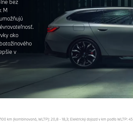
plne bez
ok M
e umožňujú
évrovateľnosť.
rvky ako
batožinového
epšie v
h/100 km (kombinovaná, WLTP): 20,8 - 18,3; Elektrický dojazd v km podľa WLTP: 