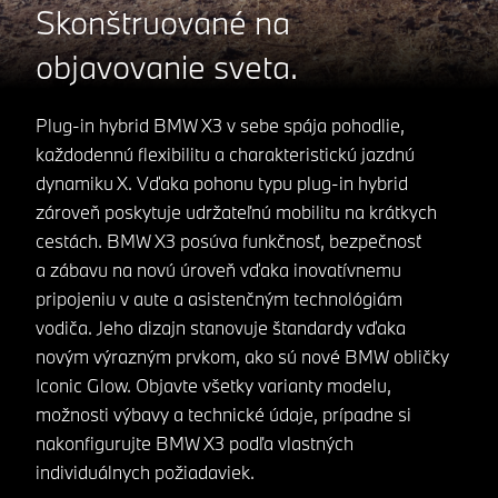
Skonštruované na
objavovanie sveta.
Plug-in hybrid BMW X3 v sebe spája pohodlie,
každodennú flexibilitu a charakteristickú jazdnú
dynamiku X. Vďaka pohonu typu plug-in hybrid
zároveň poskytuje udržateľnú mobilitu na krátkych
cestách. BMW X3 posúva funkčnosť, bezpečnosť
a zábavu na novú úroveň vďaka inovatívnemu
pripojeniu v aute a asistenčným technológiám
vodiča. Jeho dizajn stanovuje štandardy vďaka
novým výrazným prvkom, ako sú nové BMW obličky
Iconic Glow. Objavte všetky varianty modelu,
možnosti výbavy a technické údaje, prípadne si
nakonfigurujte BMW X3 podľa vlastných
individuálnych požiadaviek.