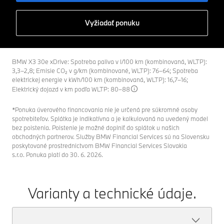
Vyžiadať ponuku
BMW X3 30e xDrive: Spotreba paliva v l/100 km (kombinovaná, WLTP):
3,3–2,8; Emisie CO₂ v g/km (kombinované, WLTP): 76–64; Spotreba
elektrickej energie v kWh/100 km (kombinovaná, WLTP): 16,7–16;
Elektrický dojazd v km podľa WLTP: 80–88
*Ponuka úverového financovania nie je určená pre súkromné osoby
spotrebiteľov. Splátka je indikatívna a je kalkulovaná na uvedený model
bez poistenia. Poistenie je možné doplniť do splátok u našich
obchodných partnerov. Služby BMW Financial Services sú na Slovensku
poskytované prostrednictvom BMW Financial Services Slovakia
s.r.o. Ponuka platí do 30. 6. 2026.
Varianty a technické údaje.