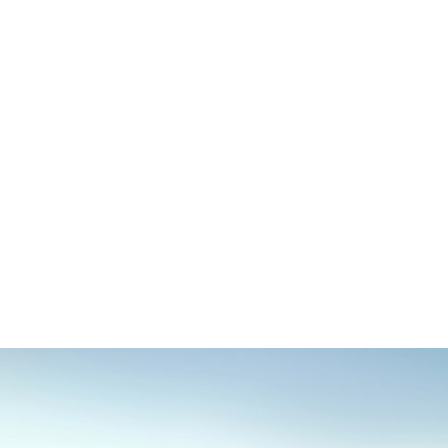
Max. rýchlosť
215 km/h
Elektr. dojazd¹
80–88 km
Technické údaje
Pridať do porovnania
BMW X3 30e xDrive: Spotreba paliva v l/100 km (kombinovaná, WLTP):
3,3–2,8; Emisie CO₂ v g/km (kombinované, WLTP): 76–64; Spotreba
elektrickej energie v kWh/100 km (kombinovaná, WLTP): 16,7–16;
Elektrický dojazd v km podľa WLTP: 80–88