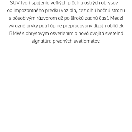
SUV tvorí spojenie veľkých plôch a ostrých obrysov –
od impozantného predku vozidla, cez dlhú bočnú stranu
s pôsobivým rázvorom až po širokú zadnú časť. Medzi
výrazné prvky patrí úplne prepracovaný dizajn obličiek
BMW s obrysovým osvetlením a nová dvojitá svetelná
signatúra predných svetlometov.