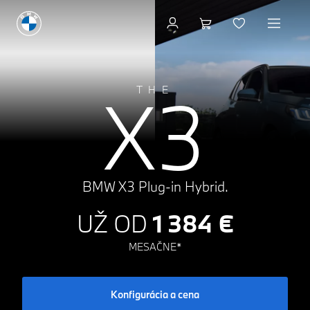
Konfigurácia a cena
X3
THE
BMW X3 Plug-in Hybrid.
UŽ OD
1 384 €
MESAČNE*
Konfigurácia a cena