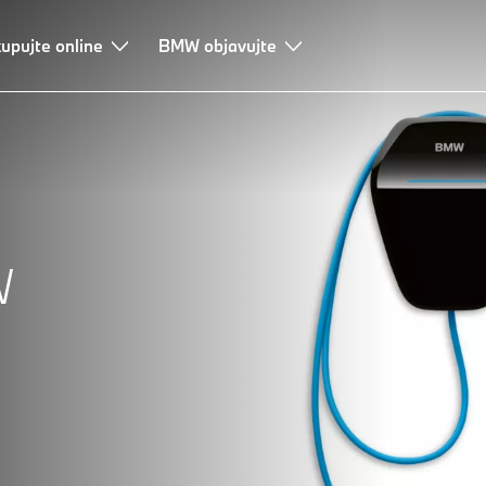
upujte online
BMW objavujte
W