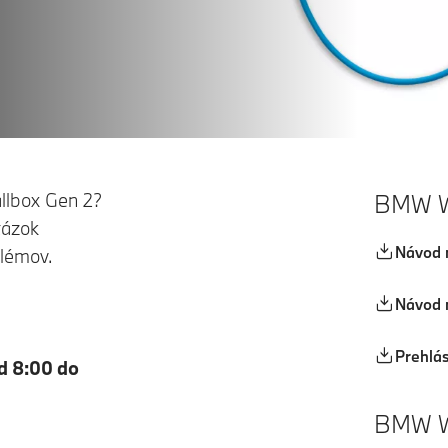
llbox Gen 2?
BMW Wa
tázok
Návod 
blémov.
Návod 
Prehlá
d 8:00 do
BMW Wa