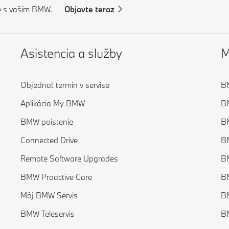
e s vaším BMW.
Objavte teraz
Asistencia a služby
M
Objednať termín v servise
B
Aplikácia My BMW
B
BMW poistenie
B
Connected Drive
B
Remote Software Upgrades
B
BMW Proactive Care
B
Môj BMW Servis
B
BMW Teleservis
B