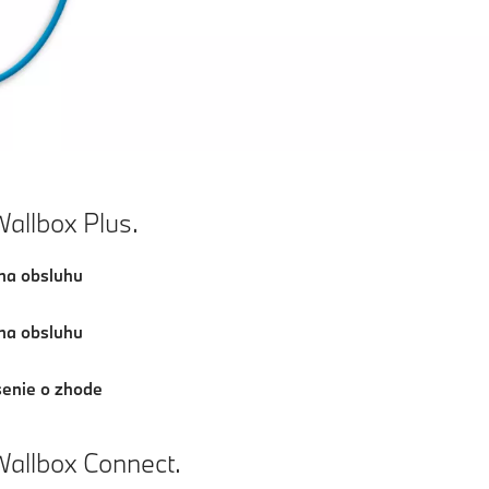
llbox Plus.
na obsluhu
na obsluhu
senie o zhode
llbox Connect.