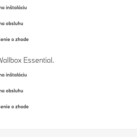
a inštaláciu
na obsluhu
senie o zhode
llbox Essential.
a inštaláciu
na obsluhu
senie o zhode