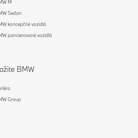
MW M
MW Sedan
W koncepčné vozidlá
W pancierované vozidlá
ažite BMW
riéra
MW Group