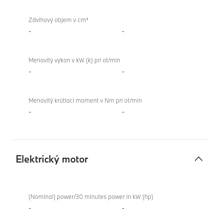
Zdvihový objem v cm³
-
-
Menovitý výkon v kW (k) pri ot/min
-
-
Menovitý krútiaci moment v Nm pri ot/min
-
-
Elektrický motor
Elektrický
BMW
motor
XM
(Nominal) power/30 minutes power in kW (hp)
Label
-
-