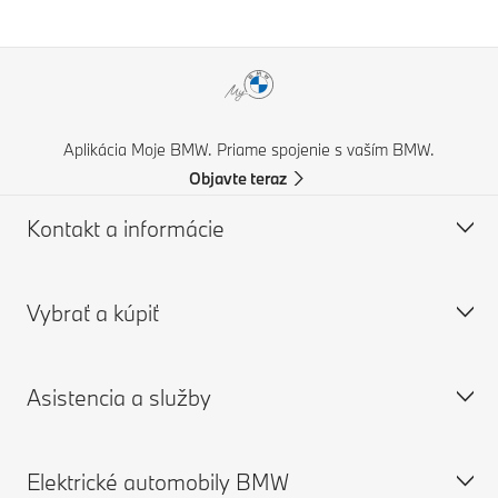
Aplikácia Moje BMW. Priame spojenie s vaším BMW.
Objavte teraz
Kontakt a informácie
Vybrať a kúpiť
Zákaznícky servis a kontakt
Často kladené otázky
Asistencia a služby
Nájsť BMW partnera
Ponuka nových vozidiel
Podpora pri nehodách
Ponuka jazdených vozidiel
Elektrické automobily BMW
Vyžiadať katalóg
BMW príslušenstvo a diely
Objednať termín v servise