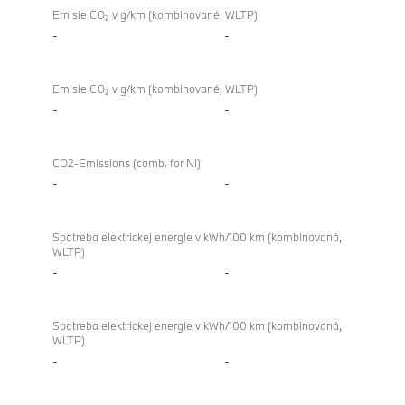
Emisie CO₂ v g/km (kombinované, WLTP)
-
-
Emisie CO₂ v g/km (kombinované, WLTP)
-
-
CO2-Emissions (comb. for NI)
-
-
Spotreba elektrickej energie v kWh/100 km (kombinovaná,
WLTP)
-
-
Spotreba elektrickej energie v kWh/100 km (kombinovaná,
WLTP)
-
-