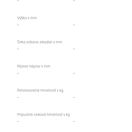
-
-
Výška v mm
-
-
Šírka vrátane zrkadiel v mm
-
-
Rázvor náprav v mm
-
-
Pohotovostná hmotnosť v kg
-
-
Prípustná celková hmotnosť v kg
-
-