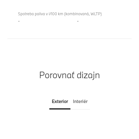
Spotreba paliva v l/100 km (kombinovaná, WLTP)
-
-
Porovnať dizajn
Exterior
Interiér