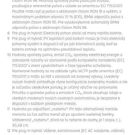
číslom RON 98. Hodnoty spotreby paliva platia pre vozidlá,
používajúce referenčné palivá v súlade so smernicou EÚ 715/2007.
Použité môžu byť aj palivá s oktánovým číslom RON 91 a vyšším, s
maximálnym podielom etanolu 10 % (E10). BMW odporúča palivo s
oktánovým číslom RON 95. Pre vysokovýkonné automobily BMW
odporúča palivo s oktánovým číslom RON 98.
Pre plug-in hybrid: Elektrický pohon závisí od miery nabitia batérie.
Pre plug-in hybrid: Pri teplotách pod bodom mrazu je čisto elektrický
pohonný systém k dispozícii až po pár kilometroch jazdy, keď sa
batéria zohreje na optimálnu prevádzkovú teplotu.
Hodnoty spotreby paliva, emisií CO₂, spotreby elektrickej energie a
zobrazené rozsahy sú stanovené podľa európskeho nariadenia (EC)
715/2007 v znení uplatniteľnom v čase typového schválenia.
Namerané hodnoty sú na základe cyklu WLTP podľa smernice (EC)
1151/2017 a môžu sa líšiť v závislosti od zvolenej výbavy. Uvedený
rozsah hodnôt zohľadňuje rôzne konfigurácie zvoleného modelu a nie
je súčasťou akejkoľvek ponuky, je určený výlučne na porovnanie.
Príručka o spotrebe paliva a emisiách CO₂, ktorá obsahuje údaje o
všetkých modeloch nových osobných automobilov, je bezplatne k
dispozícii v každom predajnom mieste.
Hodnota po odpočítaní „rozbehu“: Pri tejto alternatívnej metóde
merania sa čas začína merať až po opustení svetelnej bariéry.
Vzdialenosť „rozbehu“, ktorá sa tu neberie do úvahy, je 1 stopa, t. j.
30,48 cm.
Pre plug-in hybrid: Vážené, kombinované (EC AC nabíjanie, vážené).