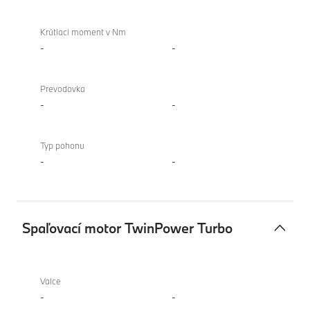
Krútiaci moment v Nm
-
-
Prevodovka
-
-
Typ pohonu
-
-
Spaľovací motor TwinPower Turbo
Spaľovací
BMW
motor
XM
Valce
TwinPower
Label
-
-
Turbo