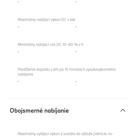
-
-
Maximálny nabíjací výkon DC v kW
-
-
Minimálny nabíjací cas DC 10–80 % v h
-
-
Predĺženie dojazdu v km po 10 minútach vysokovýkonného
nabíjania
-
-
Obojsmerné nabíjanie
Obojsmerné
BMW
nabíjanie
XM
Maximálny vybíjací výkon z vozidla do záťaže (Vehicle-to-