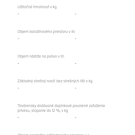
Užitočná hmotnosť v kg
-
-
Objem batožinového priestoru v ltr.
-
-
Objem nádrže na palivo v ltr.
-
-
Základný strešný nosič bez strešných líšt v kg
-
-
Továrensky dodávané doplnkové povolené zaťaženie
prívesu, stúpanie do 12 %, v kg
-
-