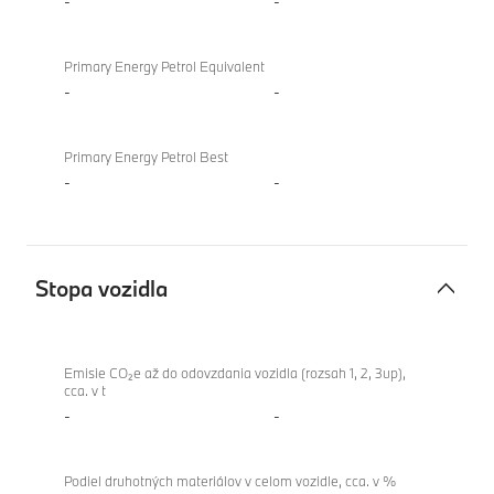
-
-
Primary Energy Petrol Equivalent
-
-
Primary Energy Petrol Best
-
-
Stopa vozidla
Stopa
BMW
vozidla
XM
Emisie CO₂e až do odovzdania vozidla (rozsah 1, 2, 3up),
cca. v t
Label
-
-
Podiel druhotných materiálov v celom vozidle, cca. v %