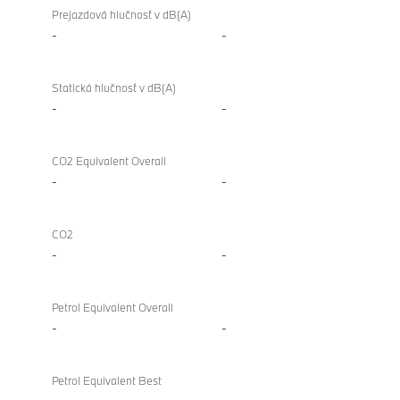
Prejazdová hlučnosť v dB(A)
-
-
Statická hlučnosť v dB(A)
-
-
CO2 Equivalent Overall
-
-
CO2
-
-
Petrol Equivalent Overall
-
-
Petrol Equivalent Best