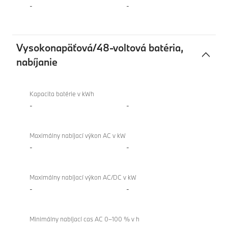
-
-
Vysokonapäťová/48-voltová batéria,
nabíjanie
Vysokonapäťová/48-
BMW
voltová
XM
Kapacita batérie v kWh
batéria,
Label
-
-
nabíjanie
Maximálny nabíjací výkon AC v kW
-
-
Maximálny nabíjací výkon AC/DC v kW
-
-
Minimálny nabíjací cas AC 0–100 % v h