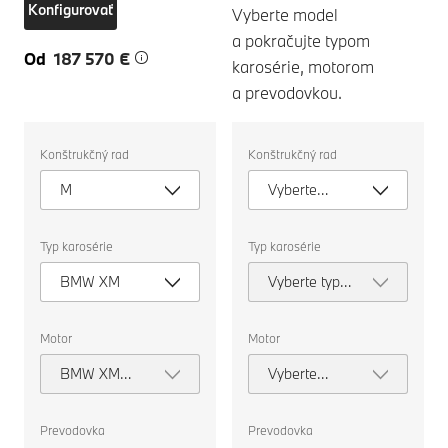
Konfigurovať
Vyberte model
a pokračujte typom
Od
187 570 €
karosérie, motorom
a prevodovkou.
Ak
Ak
Konštrukčný rad
Konštrukčný rad
chcete
chcete
vybrať
vybrať
M
Vyberte
auto
auto
na
na
model
porovnanie,
porovnanie,
zvoľte
zvoľte
Typ karosérie
Typ karosérie
nižšie
nižšie
uvedené
uvedené
BMW XM
Vyberte typ
vlastnosti.
vlastnosti.
karosérie
Motor
Motor
BMW XM
Vyberte
Label
motor
Prevodovka
Prevodovka