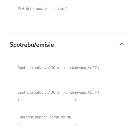
Elektrická max. rýchlosť v km/h
-
-
Spotreba/emisie
Spotreba/emisie
BMW
XM
Spotreba paliva v l/100 km (kombinovaná, WLTP)
Label
-
-
Spotreba paliva v l/100 km (kombinovaná, WLTP)
-
-
Fuel consumption (comb. for NI)
-
-