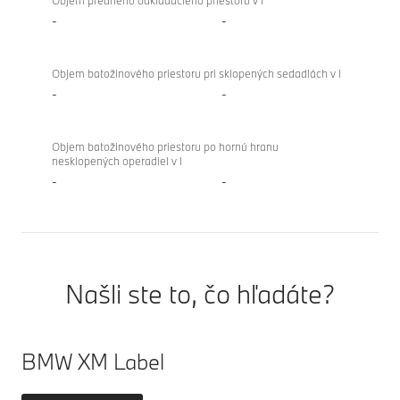
Objem predného odkladacieho priestoru v l
-
-
Objem batožinového priestoru pri sklopených sedadlách v l
-
-
Objem batožinového priestoru po hornú hranu
nesklopených operadiel v l
-
-
Našli ste to, čo hľadáte?
BMW XM Label