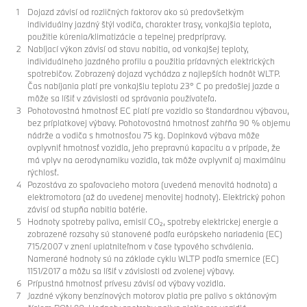
Dojazd závisí od rozličných faktorov ako sú predovšetkým
individuálny jazdný štýl vodiča, charakter trasy, vonkajšia teplota,
použitie kúrenia/klimatizácie a tepelnej predprípravy.
Nabíjací výkon závisí od stavu nabitia, od vonkajšej teploty,
individuálneho jazdného profilu a použitia prídavných elektrických
spotrebičov. Zobrazený dojazd vychádza z najlepších hodnôt WLTP.
Čas nabíjania platí pre vonkajšiu teplotu 23° C po predošlej jazde a
môže sa líšiť v závislosti od správania používateľa.
Pohotovostná hmotnosť EC platí pre vozidlo so štandardnou výbavou,
bez príplatkovej výbavy. Pohotovostná hmotnosť zahŕňa 90 % objemu
nádrže a vodiča s hmotnosťou 75 kg. Doplnková výbava môže
ovplyvniť hmotnosť vozidla, jeho prepravnú kapacitu a v prípade, že
má vplyv na aerodynamiku vozidla, tak môže ovplyvniť aj maximálnu
rýchlosť.
Pozostáva zo spaľovacieho motora (uvedená menovitá hodnota) a
elektromotora (až do uvedenej menovitej hodnoty). Elektrický pohon
závisí od stupňa nabitia batérie.
Hodnoty spotreby paliva, emisií CO₂, spotreby elektrickej energie a
zobrazené rozsahy sú stanovené podľa európskeho nariadenia (EC)
715/2007 v znení uplatniteľnom v čase typového schválenia.
Namerané hodnoty sú na základe cyklu WLTP podľa smernice (EC)
1151/2017 a môžu sa líšiť v závislosti od zvolenej výbavy.
Prípustná hmotnosť prívesu závisí od výbavy vozidla.
Jazdné výkony benzínových motorov platia pre palivo s oktánovým