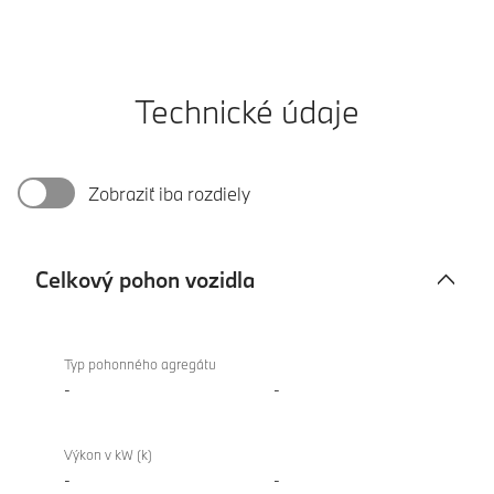
Technické údaje
Zobraziť iba rozdiely
Celkový pohon vozidla
Celkový
BMW
pohon
XM
Typ pohonného agregátu
vozidla
Label
-
-
Výkon v kW (k)
-
-