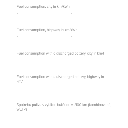
Fuel consumption, city in km/kWh
-
-
Fuel consumption, highway in km/kWh
-
-
Fuel consumption with a discharged battery, city in km/l
-
-
Fuel consumption with a discharged battery, highway in
km/l
-
-
Spotreba paliva s vybitou batériou v l/100 km (kombinovaná,
WLTP)
-
-