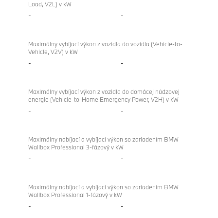
Load, V2L) v kW
Label
-
-
Maximálny vybíjací výkon z vozidla do vozidla (Vehicle-to-
Vehicle, V2V) v kW
-
-
Maximálny vybíjací výkon z vozidla do domácej núdzovej
energie (Vehicle-to-Home Emergency Power, V2H) v kW
-
-
Maximálny nabíjací a vybíjací výkon so zariadením BMW
Wallbox Professional 3-fázový v kW
-
-
Maximálny nabíjací a vybíjací výkon so zariadením BMW
Wallbox Professional 1-fázový v kW
-
-