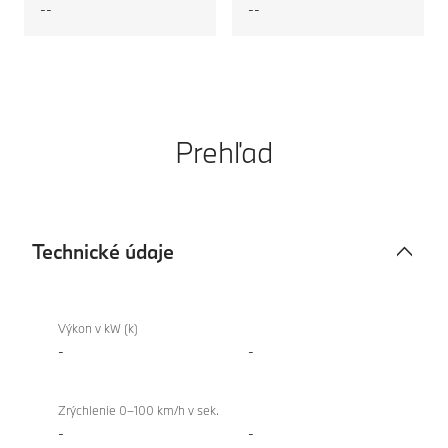
--
--
Prehľad
Technické údaje
Technické
BMW
údaje
XM
Výkon v kW (k)
Label
-
-
Zrýchlenie 0–100 km/h v sek.
-
-