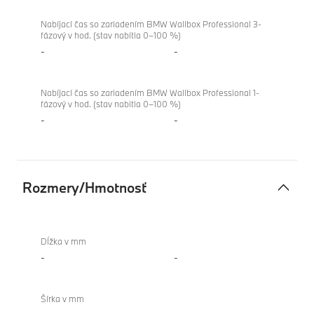
Nabíjací čas so zariadením BMW Wallbox Professional 3-
fázový v hod. (stav nabitia 0–100 %)
-
-
Nabíjací čas so zariadením BMW Wallbox Professional 1-
fázový v hod. (stav nabitia 0–100 %)
-
-
Rozmery/Hmotnosť
Rozmery/Hmotnosť
BMW
XM
Dĺžka v mm
Label
-
-
Šírka v mm