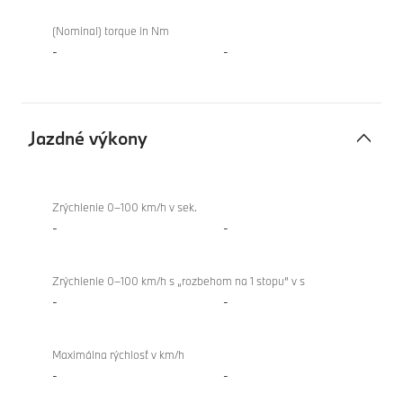
(Nominal) torque in Nm
-
-
Jazdné výkony
Jazdné
BMW
výkony
XM
Zrýchlenie 0–100 km/h v sek.
Label
-
-
Zrýchlenie 0–100 km/h s „rozbehom na 1 stopu“ v s
-
-
Maximálna rýchlosť v km/h
-
-