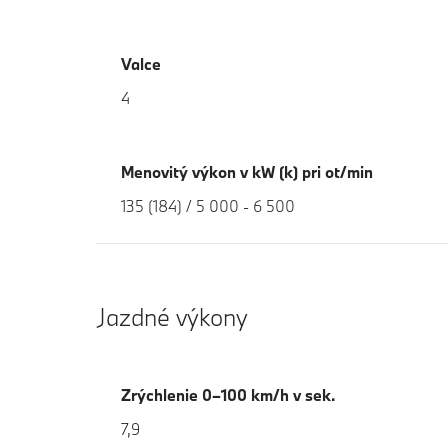
Valce
4
Menovitý výkon v kW (k) pri ot/min
135 (184) / 5 000 - 6 500
Jazdné výkony
Zrýchlenie 0–100 km/h v sek.
7,9