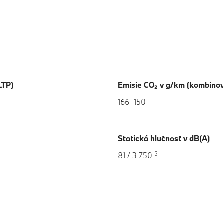
LTP)
Emisie CO₂ v g/km (kombino
166–150
Statická hlučnosť v dB(A)
5
81 / 3 750