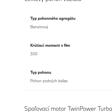
Typ pohonného agregátu
Benzínový
Krútiaci moment v Nm
300
Typ pohonu
Pohon zadných kolies
Spaľovací motor TwinPower Turb