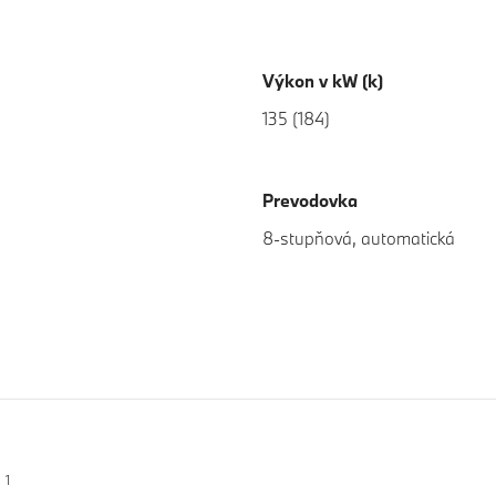
Výkon v kW (k)
135 (184)
Prevodovka
8-stupňová, automatická
o
1