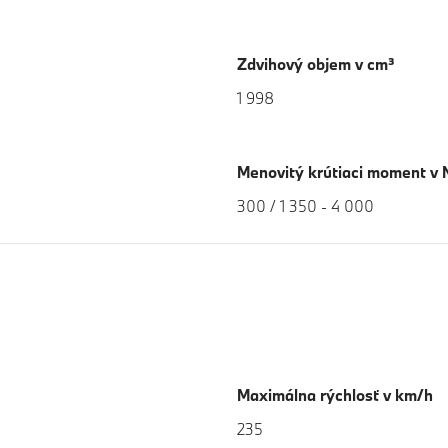
Zdvihový objem v cm³
1 998
Menovitý krútiaci moment v 
300 / 1 350 - 4 000
Maximálna rýchlosť v km/h
235