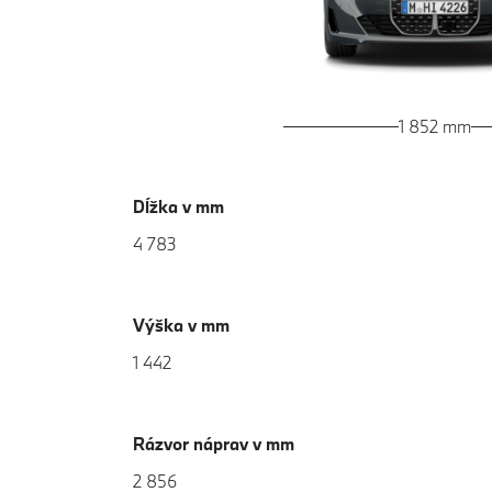
1 852 mm
Dĺžka v mm
4 783
Výška v mm
1 442
Rázvor náprav v mm
2 856