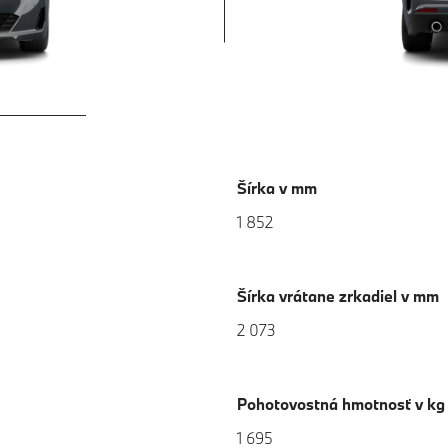
Šírka v mm
1 852
Šírka vrátane zrkadiel v mm
2 073
Pohotovostná hmotnosť v k
1 695