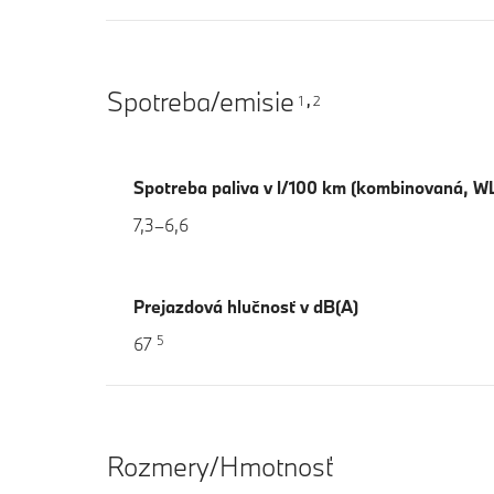
Spotreba/emisie
1
2
,
Spotreba paliva v l/100 km (kombinovaná, W
7,3–6,6
Prejazdová hlučnosť v dB(A)
5
67
Rozmery/Hmotnosť